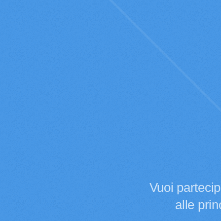
Vuoi parteci
alle prin